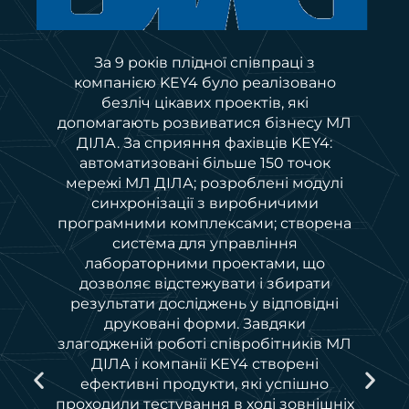
За 9 років плідної співпраці з
компанією KEY4 було реалізовано
безліч цікавих проектів, які
допомагають розвиватися бізнесу МЛ
ви
ДІЛА. За сприяння фахівців KEY4:
e
автоматизовані більше 150 точок
мережі МЛ ДІЛА; розроблені модулі
синхронізації з виробничими
програмними комплексами; створена
система для управління
лабораторними проектами, що
дозволяє відстежувати і збирати
результати досліджень у відповідні
друковані форми. Завдяки
злагодженій роботі співробітників МЛ
я
ДІЛА і компанії KEY4 створені
ефективні продукти, які успішно
проходили тестування в ході зовнішніх