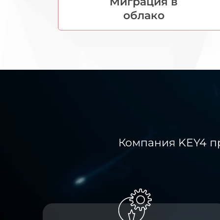
Миграция в
облако
Компания KEY4 пр