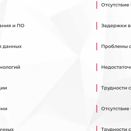
Отсутствие 
ания и ПО
Задержки в
я данных
Проблемы с
хнологий
Недостаточ
ции
Трудности 
ями
Отсутствие
ачных
Трудности 