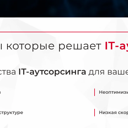
 которые решает
IT-
ства
IT-аутсорсинга
для ваше
в
Неоптимизи
структуре
Низкая ско