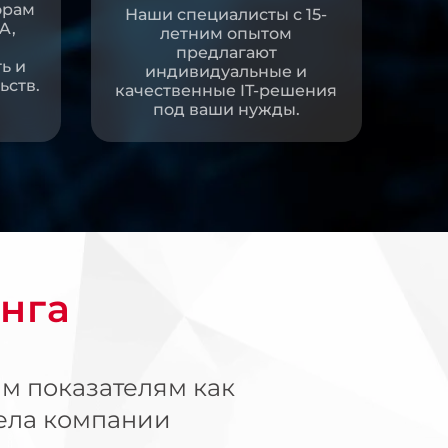
орам
Наши специалисты с 15-
A,
летним опытом
предлагают
ь и
индивидуальные и
ьств.
качественные IT-решения
под ваши нужды.
инга
м показателям как
дела компании