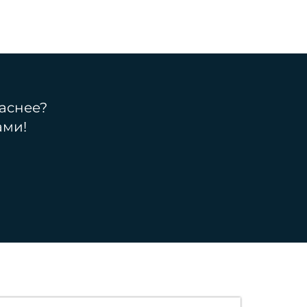
аснее?
ами!