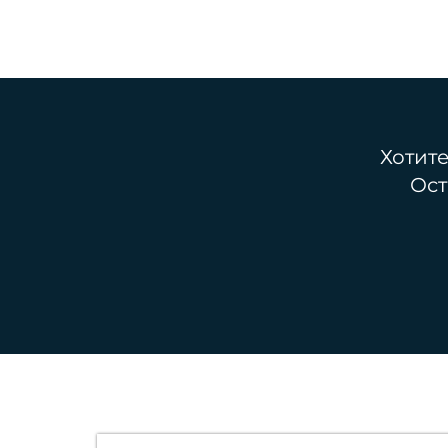
Хотит
Ост