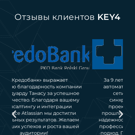
Отзывы клиентов
KEY4
За 9 лет сотрудничества с KEY4 мы
и
автоматизировали более 150 точек
сети, разработали системы
синхронизации и управления
проектами. Продукты успешно
прошли аудиты. KEY4 доказала свою
надежность и гибкость. Благодарим за
профессионализм и индивидуальный
подход. Продолжаем сотрудничество